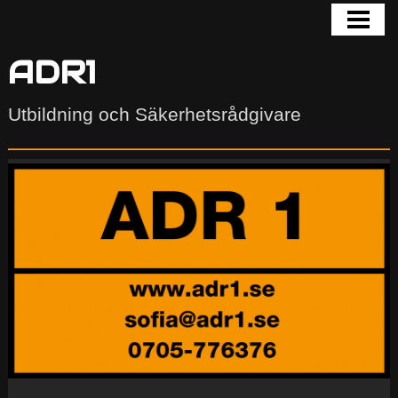
HEM
INFÖR UTBILDNING OCH PROV
ADR1
ADR-PODDEN
Utbildning och Säkerhetsrådgivare
ATT HA KOLL PÅ
KONTAKTA