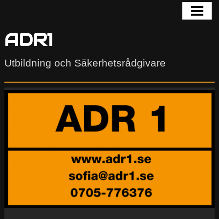
HEM
INFÖR UTBILDNING OCH PROV
ADR1
ADR-PODDEN
Utbildning och Säkerhetsrådgivare
ATT HA KOLL PÅ
KONTAKTA